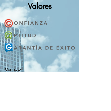
Valores
ONFIANZA
PTITUD
ARANTÍA DE ÉXITO
Contacto
Sede Central:
Pol. Ind. Camí dels Frares, Parcela 11
CIM LLeida - Edif. "Future Park"
Planta 2, Puerta 6
25190 Lleida
Telf.
973 27 30 94