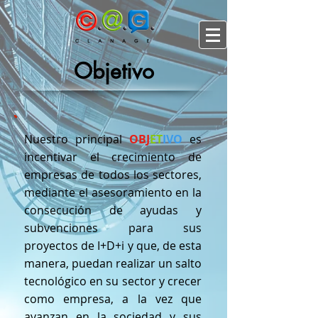
Objetivo
Nuestro principal
OBJ
ET
IVO
es
incentivar el crecimiento de
empresas de todos los sectores,
mediante el asesoramiento en la
consecución de ayudas y
subvenciones para sus
proyectos de I+D+i y que, de esta
manera, puedan realizar un salto
tecnológico en su sector y crecer
como empresa, a la vez que
avanzan en la sociedad y sus