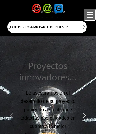
¿QUIERES FORMAR PARTE DE NUESTRO EQUIPO?
Proyectos
innovadores...
Le asesoramos en el
desarrollo de su proyecto,
poniendo a su alcance
todas las posibilidades en
cuanto a la mejor